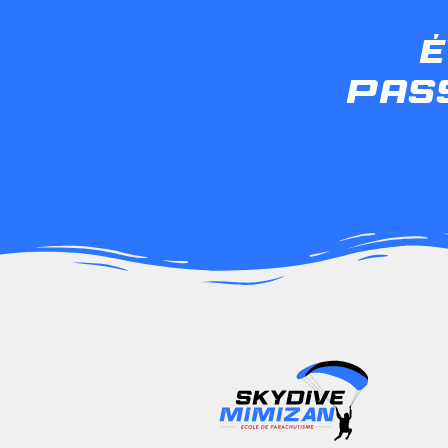
é
pass