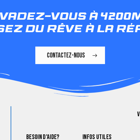
vadez-vous à 420
ez du rêve à la ré
CONTACTEZ-NOUS
V
BESOIN D'AIDE?
INFOS UTILES