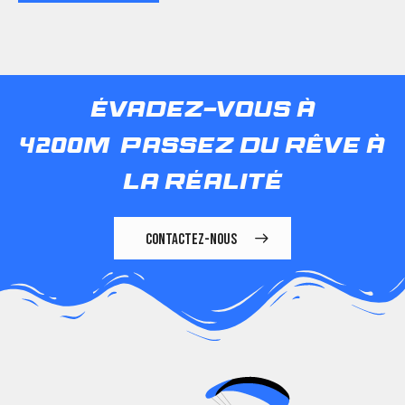
évadez-vous à
4200m
passez du rêve à
la réalité
CONTACTEZ-NOUS