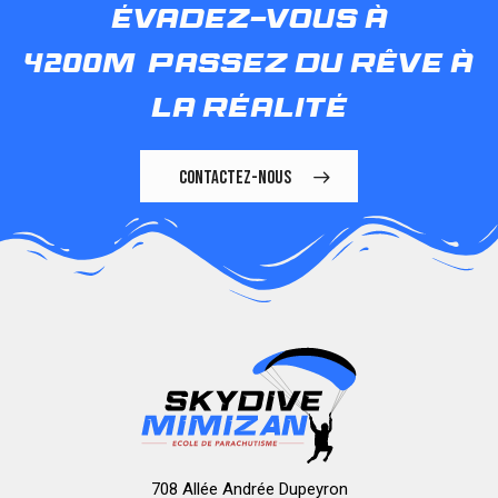
évadez-vous à
4200m
passez du rêve à
la réalité
CONTACTEZ-NOUS
708 Allée Andrée Dupeyron