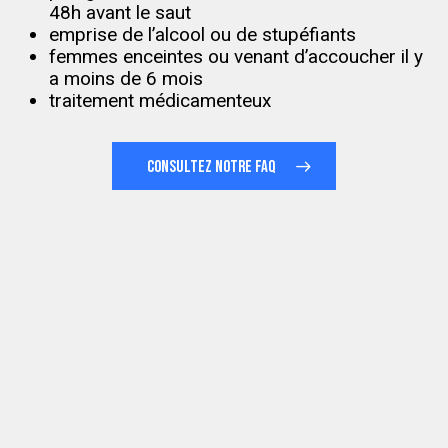
48h avant le saut
emprise de l’alcool ou de stupéfiants
femmes enceintes ou venant d’accoucher il y
a moins de 6 mois
traitement médicamenteux
CONSULTEZ NOTRE FAQ
Sauts
/an
0
0
0
0
0
Altitude
m
0
0
0
0
Existence