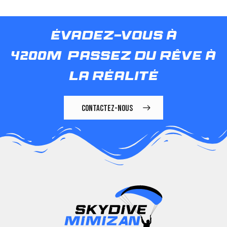
évadez-vous à
4200m
passez du rêve à
la réalité
CONTACTEZ-NOUS